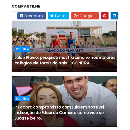
COMPARTILHE
Facebook
Twitter
Google+
POLÍTICA
Lula x Flávio: pesquisa mostra cenário nos maiores
colégios eleitorais do país — CONFIRA:
POLÍTICA
PT cobra compromisso com Lula em possível
indicação de Eduardo Carneiro como vice de
Lucas Ribeiro.