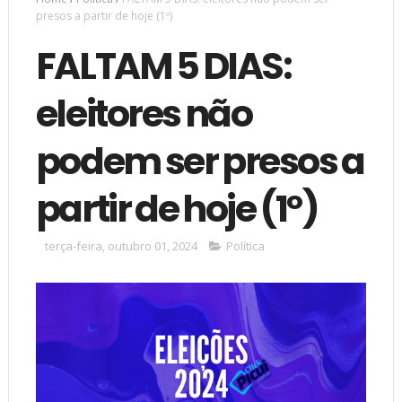
presos a partir de hoje (1º)
FALTAM 5 DIAS:
eleitores não
podem ser presos a
partir de hoje (1º)
terça-feira, outubro 01, 2024
Política