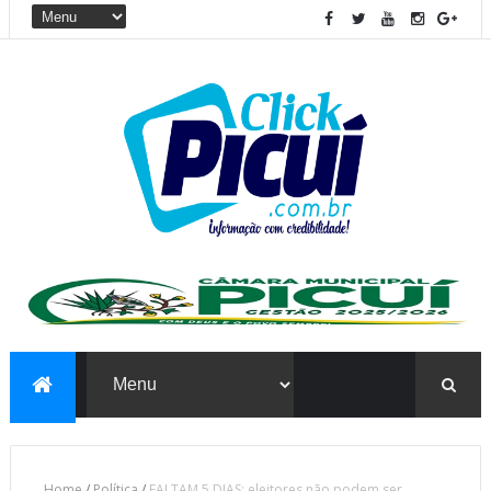
Home
/
Política
/
FALTAM 5 DIAS: eleitores não podem ser