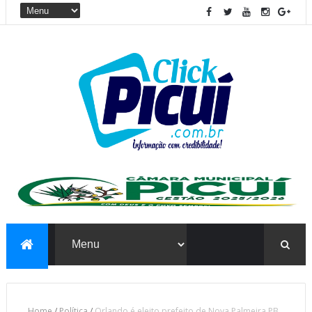
Home
/
Política
/
Orlando é eleito prefeito de Nova Palmeira PB.