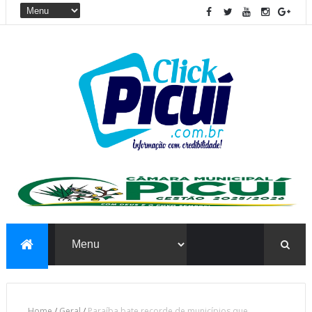
Home
/
Geral
/
Paraíba bate recorde de municípios que