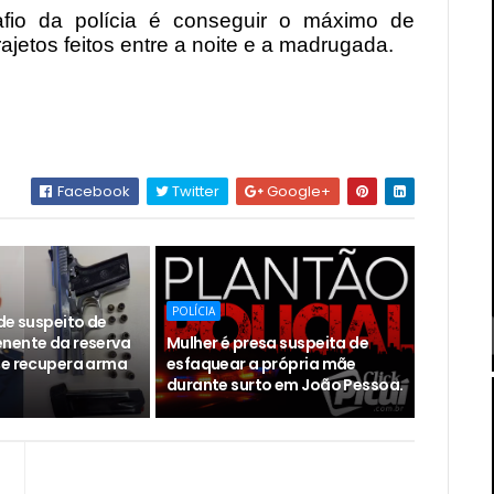
fio da polícia é conseguir o máximo de
ajetos feitos entre a noite e a madrugada.
Facebook
Twitter
Google+
POLÍCIA
de suspeito de
nente da reserva
Mulher é presa suspeita de
 e recupera arma
esfaquear a própria mãe
durante surto em João Pessoa.