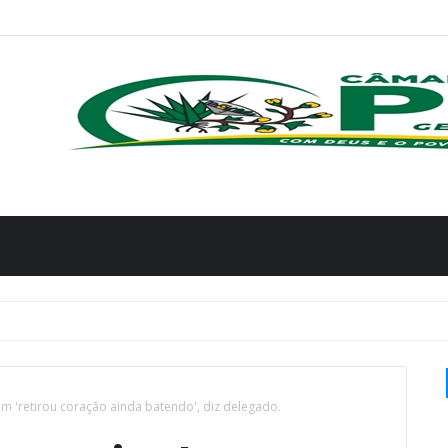
 'retirou coração ainda batendo', diz delegado.