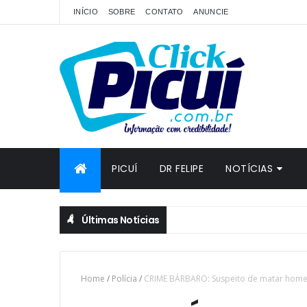
INÍCIO
SOBRE
CONTATO
ANUNCIE
PICUÍ
DR FELIPE
NOTÍCIAS
Últimas Notícias
Home
/
Polícia
/
CRIME BÁRBARO: Suspeito de matar homem