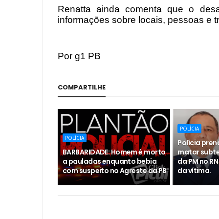
Renatta ainda comenta que o desa
informações sobre locais, pessoas e tr
Por g1 PB
COMPARTILHE
POLÍCIA
POLÍCIA
Polícia pren
BARBARIDADE: Homem é morto
matar subte
a pauladas enquanto bebia
da PM no RN
com suspeito no Agreste da PB
da vítima.