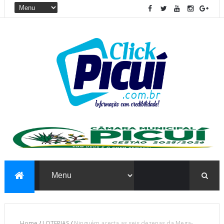
Home
/
LOTERIAS
/
Ninguém acerta as seis dezenas da Mega-