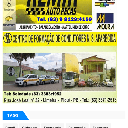
TAGS
Brasil
Cidades
Economia
Educação
Esportes