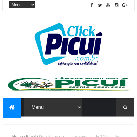
Home
/
Brasil
/
Pix bate recorde e aproxima-se de 240 milhões