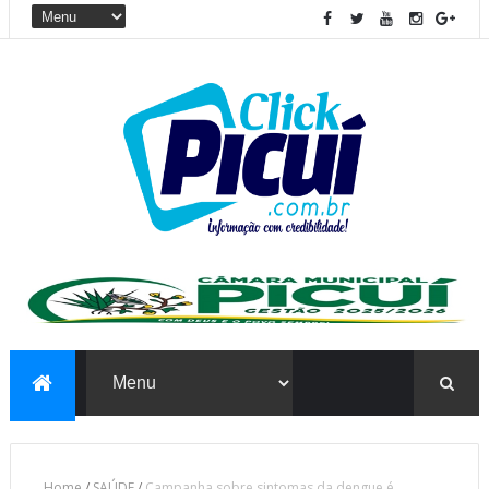
Home
/
SAÚDE
/
Campanha sobre sintomas da dengue é