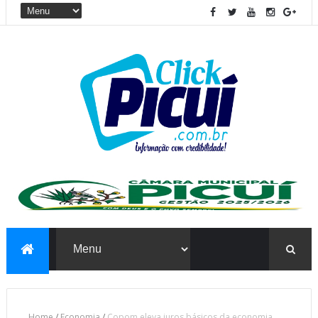
Home
/
Economia
/
Copom eleva juros básicos da economia