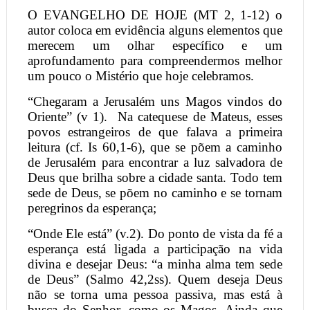
O EVANGELHO DE HOJE (MT 2, 1-12) o
autor coloca em evidência alguns elementos que
merecem um olhar específico e um
aprofundamento para compreendermos melhor
um pouco o Mistério que hoje celebramos.
“Chegaram a Jerusalém uns Magos vindos do
Oriente” (v 1).
Na catequese de Mateus, esses
povos estrangeiros de que falava a primeira
leitura (cf. Is 60,1-6), que se põem a caminho
de Jerusalém para encontrar a luz salvadora de
Deus que brilha sobre a cidade santa. Todo tem
sede de Deus, se põem no caminho e se tornam
peregrinos da esperança;
“Onde Ele está” (v.2). Do ponto de vista da fé a
esperança está ligada a participação na vida
divina e desejar Deus: “a minha alma tem sede
de Deus” (Salmo 42,2ss). Quem deseja Deus
não se torna uma pessoa passiva, mas está à
busca do Senhor, como os Magos. Ainda que