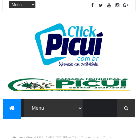
Home
/
Geral
/
PALAVRA DO SENHOR – Os sinais de Deus