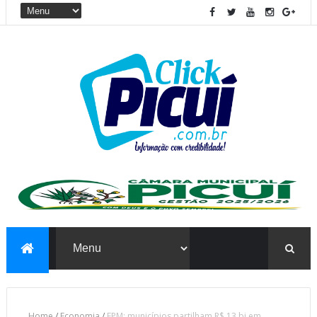
Home
/
Economia
/
FPM: municípios partilham R$ 13 bi em