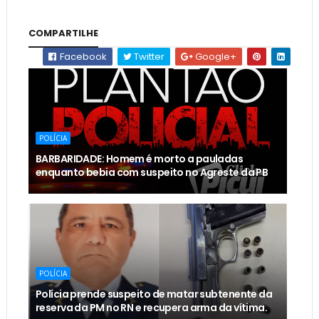
COMPARTILHE
Facebook
Twitter
Google+
POLÍCIA
BARBARIDADE: Homem é morto a pauladas
enquanto bebia com suspeito no Agreste da PB
POLÍCIA
Polícia prende suspeito de matar subtenente da
reserva da PM no RN e recupera arma da vítima.