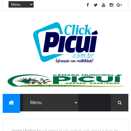
Home
/
Polícia
/
Nove pessoas são presas com armas e mais de