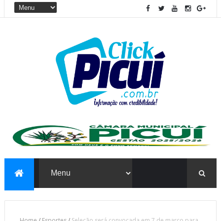
Home
/
Esportes
/
Seleção será convocada em 7 de março para