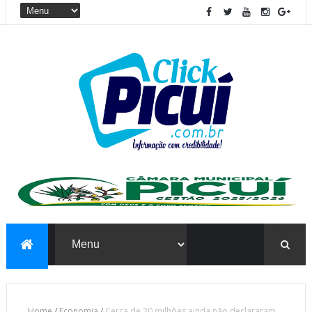
Home
/
Economia
/
Cerca de 20 milhões ainda não declararam