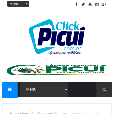
Home
/
Educação
/
Escola que Protege: prazo para estados e