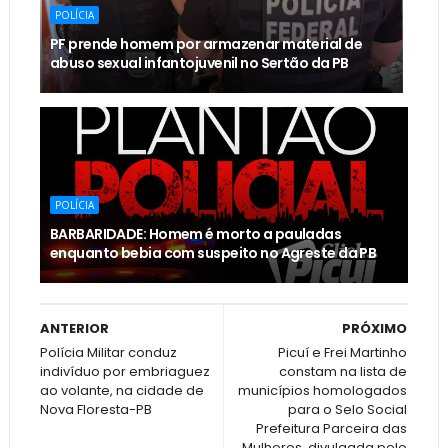
POLÍCIA
PF prende homem por armazenar material de
abuso sexual infantojuvenil no Sertão da PB
POLÍCIA
BARBARIDADE: Homem é morto a pauladas
enquanto bebia com suspeito no Agreste da PB
ANTERIOR
PRÓXIMO
Polícia Militar conduz
Picuí e Frei Martinho
indivíduo por embriaguez
constam na lista de
ao volante, na cidade de
municípios homologados
Nova Floresta-PB
para o Selo Social
Prefeitura Parceira das
Mulheres, divulgada pelo