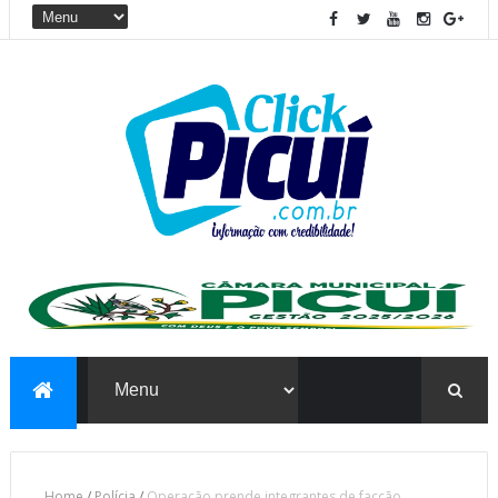
Home
/
Polícia
/
Operação prende integrantes de facção