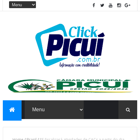
Home
/
Brasil
/
PF fiscalizará atividades de CACs a partir do dia