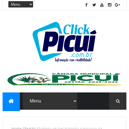
Home
/
Região
/
Prefeito de Frei Martinho participou da