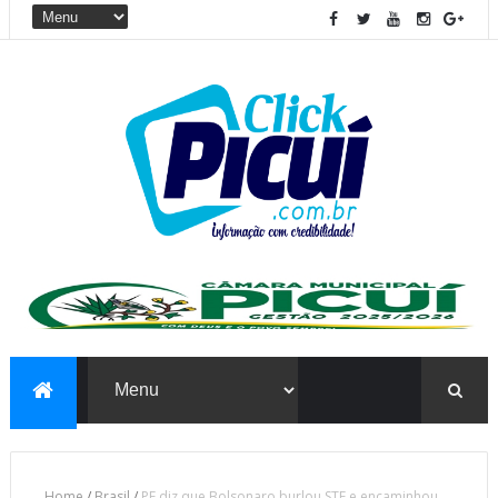
Home
/
Brasil
/
PF diz que Bolsonaro burlou STF e encaminhou