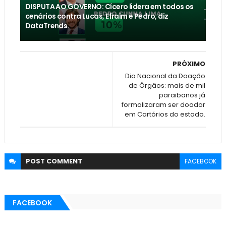
DISPUTA AO GOVERNO: Cícero lidera em todos os
cenários contra Lucas, Efraim e Pedro, diz
DataTrends.
PRÓXIMO
Dia Nacional da Doação
de Órgãos: mais de mil
paraibanos já
formalizaram ser doador
em Cartórios do estado.
POST
COMMENT
FACEBOOK
FACEBOOK