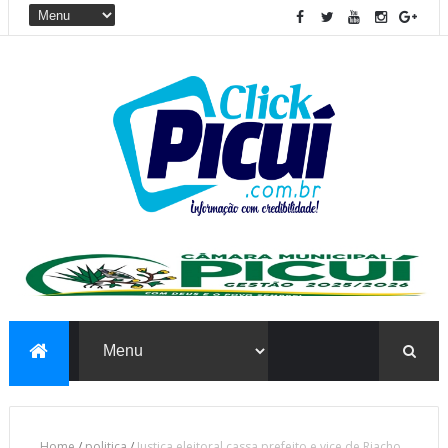
Home
/
politica
/
Justiça eleitoral cassa prefeito e vice de Riacho