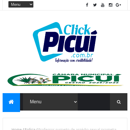
Home
/
Polícia
/
Professor suspeito de assédio sexual prometia