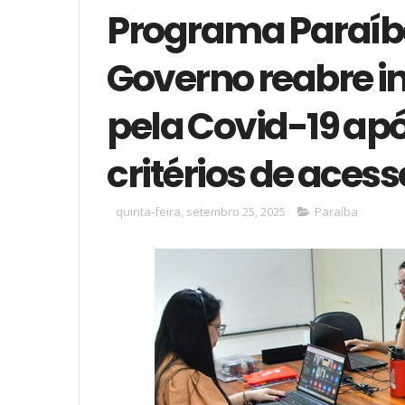
Programa Paraíb
Governo reabre in
pela Covid-19 a
critérios de acess
quinta-feira, setembro 25, 2025
Paraíba