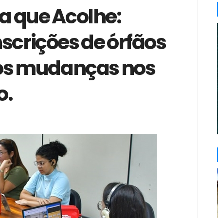
a que Acolhe:
scrições de órfãos
pós mudanças nos
o.