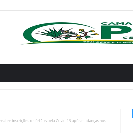
reabre inscrições de órfãos pela Covid-19 após mudanças nos