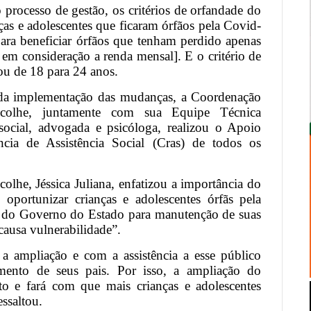
o processo de gestão, os critérios de orfandade do
as e adolescentes que ficaram órfãos pela Covid-
para beneficiar órfãos que tenham perdido apenas
em consideração a renda mensal]. E o critério de
ou de 18 para 24 anos.
e da implementação das mudanças, a Coordenação
colhe, juntamente com sua Equipe Técnica
 social, advogada e psicóloga, realizou o Apoio
cia de Assistência Social (Cras) de todos os
lhe, Jéssica Juliana, enfatizou a importância do
portunizar crianças e adolescentes órfãs pela
l do Governo do Estado para manutenção de suas
causa vulnerabilidade”.
 ampliação e com a assistência a esse público
imento de seus pais. Por isso, a ampliação do
o e fará com que mais crianças e adolescentes
essaltou.