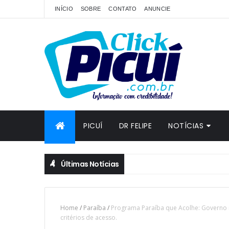
INÍCIO
SOBRE
CONTATO
ANUNCIE
PICUÍ
DR FELIPE
NOTÍCIAS
Últimas Notícias
Home
/
Paraíba
/
Programa Paraíba que Acolhe: Governo 
critérios de acesso.