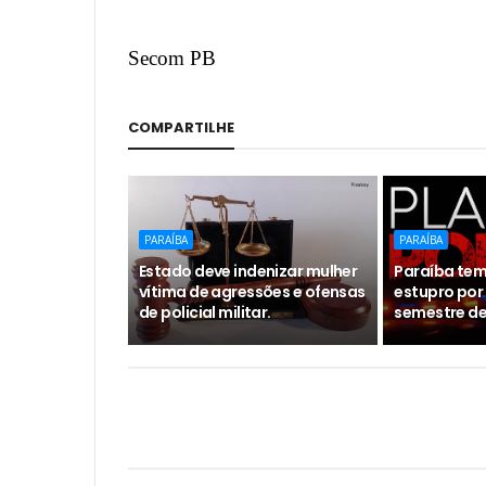
Secom PB
COMPARTILHE
PARAÍBA
PARAÍBA
Estado deve indenizar mulher
Paraíba tem
vítima de agressões e ofensas
estupro por 
de policial militar.
semestre de