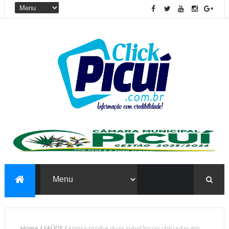
Home
/
SAÚDE
/
Anvisa proíbe duas substâncias utilizadas em