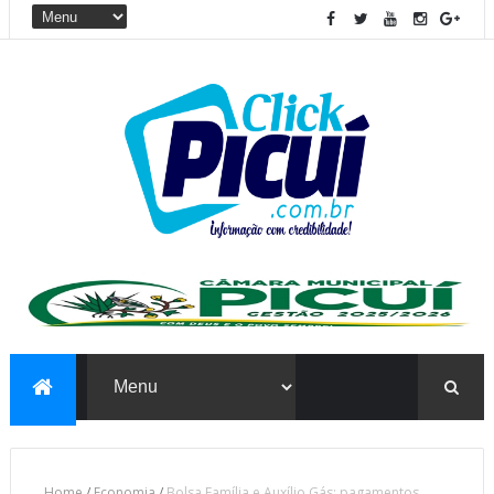
Home
/
Economia
/
Bolsa Família e Auxílio Gás: pagamentos