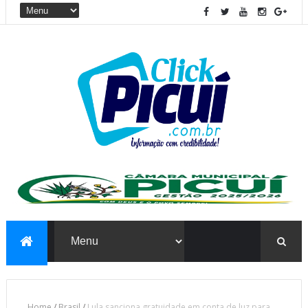
Home
/
Brasil
/
Lula sanciona gratuidade em conta de luz para