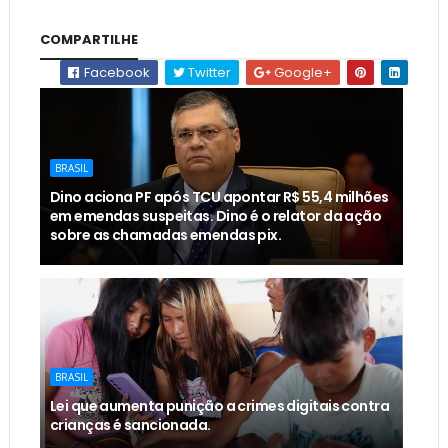
COMPARTILHE
Facebook
Twitter
Google+
BRASIL
Dino aciona PF após TCU apontar R$ 55,4 milhões
em emendas suspeitas. Dino é o relator da ação
sobre as chamadas emendas pix.
BRASIL
Lei que aumenta punição a crimes digitais contra
crianças é sancionada.