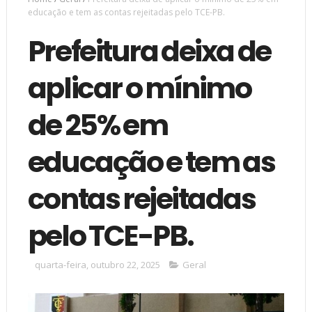
educação e tem as contas rejeitadas pelo TCE-PB.
Prefeitura deixa de
aplicar o mínimo
de 25% em
educação e tem as
contas rejeitadas
pelo TCE-PB.
quarta-feira, outubro 22, 2025
Geral