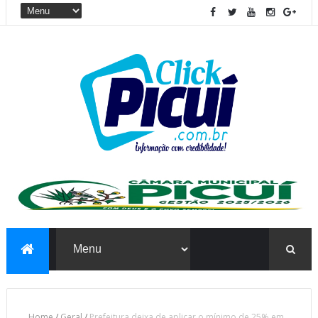
Home
/
Geral
/
Prefeitura deixa de aplicar o mínimo de 25% em