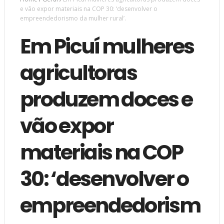
e vão expor materiais na COP 30: ‘desenvolver o
empreendedorismo da mulher rural’.
Em Picuí mulheres
agricultoras
produzem doces e
vão expor
materiais na COP
30: ‘desenvolver o
empreendedorism