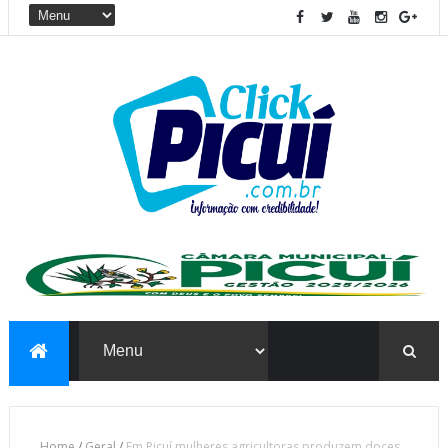
Home
/
Geral
/
Em Picuí mulheres agricultoras produzem doces