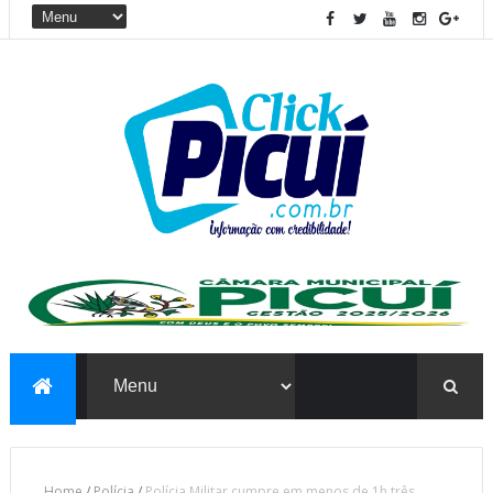
Home
/
Polícia
/
Polícia Militar cumpre em menos de 1h três