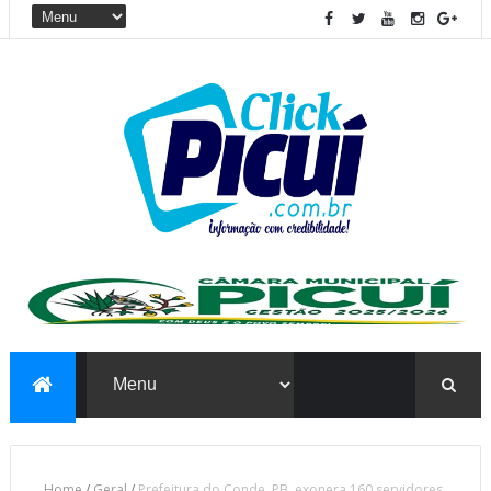
Home
/
Geral
/
Prefeitura do Conde, PB, exonera 160 servidores