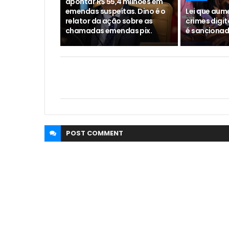
apontar R$ 55,4 milhões em
emendas suspeitas. Dino é o
Lei que aum
relator da ação sobre as
crimes digit
chamadas emendas pix.
é sancionad
POST
COMMENT