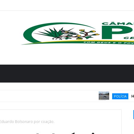
Homem mor
POLÍCIA
 Eduardo Bolsonaro por coação.