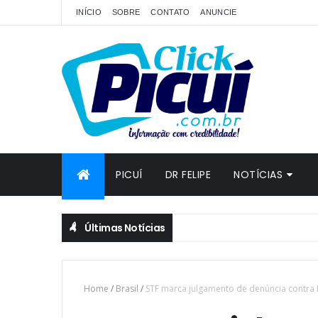
INÍCIO
SOBRE
CONTATO
ANUNCIE
PICUÍ
DR FELIPE
NOTÍCIAS
Últimas Notícias
Home
/
Brasil
/
STF marca julgamento de denúncia contra