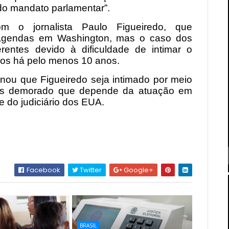
 do mandato parlamentar”.
m o jornalista Paulo Figueiredo, que
agendas em Washington, mas o caso dos
entes devido à dificuldade de intimar o
dos há pelo menos 10 anos.
ou que Figueiredo seja intimado por meio
mais demorado que depende da atuação em
e do judiciário dos EUA.
Facebook
Twitter
Google+
BRASIL