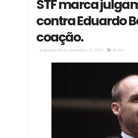
STF marca julga
contra Eduardo B
coação.
segunda-feira, novembro 03, 2025
Brasil