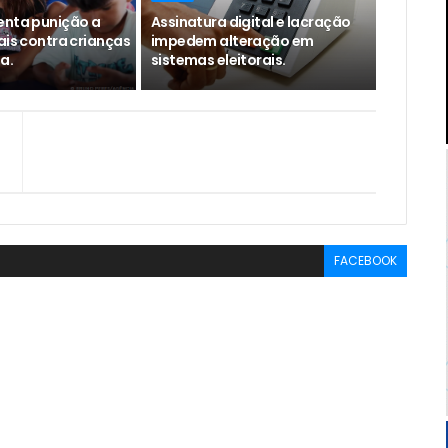
enta punição a
Assinatura digital e lacração
ais contra crianças
impedem alteração em
a.
sistemas eleitorais.
FACEBOOK