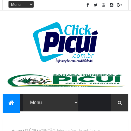
Home
/
SAÚDE
/
ATENÇÃO: Internações de bebês por