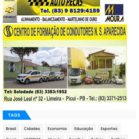
TAGS
Brasil
Cidades
Economia
Educação
Esportes