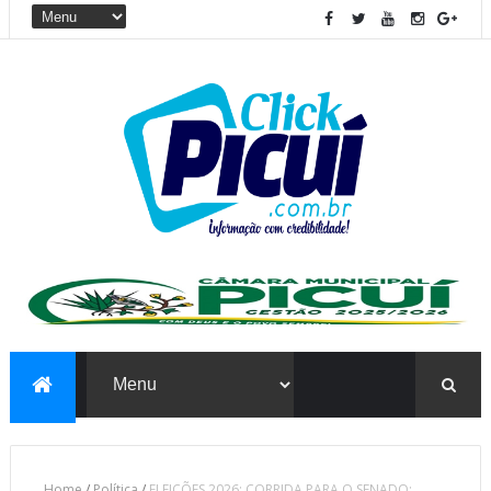
Home
/
Política
/
ELEIÇÕES 2026: CORRIDA PARA O SENADO: