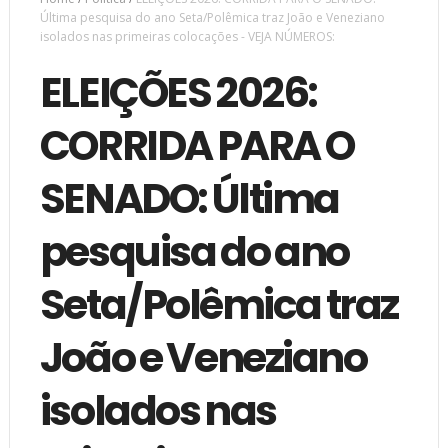
Última pesquisa do ano Seta/Polêmica traz João e Veneziano
isolados nas primeiras colocações - VEJA NÚMEROS:
ELEIÇÕES 2026:
CORRIDA PARA O
SENADO: Última
pesquisa do ano
Seta/Polêmica traz
João e Veneziano
isolados nas