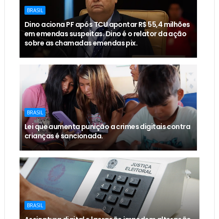
BRASIL
Dino aciona PF após TCU apontar R$ 55,4 milhões
em emendas suspeitas. Dino é o relator da ação
sobre as chamadas emendas pix.
BRASIL
Lei que aumenta punição a crimes digitais contra
crianças é sancionada.
BRASIL