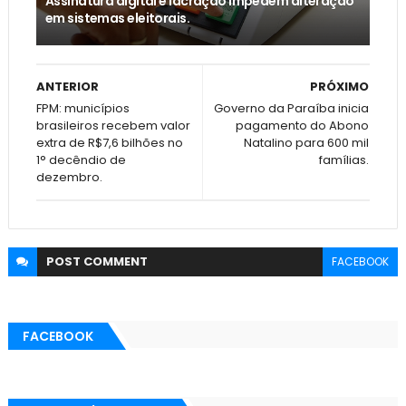
Assinatura digital e lacração impedem alteração
em sistemas eleitorais.
ANTERIOR
PRÓXIMO
FPM: municípios
Governo da Paraíba inicia
brasileiros recebem valor
pagamento do Abono
extra de R$7,6 bilhões no
Natalino para 600 mil
1° decêndio de
famílias.
dezembro.
POST
COMMENT
FACEBOOK
FACEBOOK