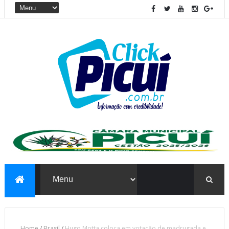
Home
/
Brasil
/
Hugo Motta coloca em votação de madrugada e