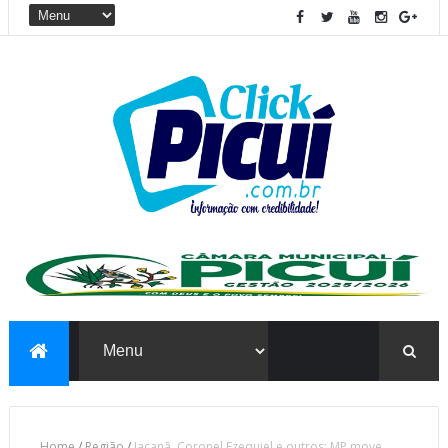
Home
/
Região
/
Jaçanã, Coronel Ezequiel e outros: MP move