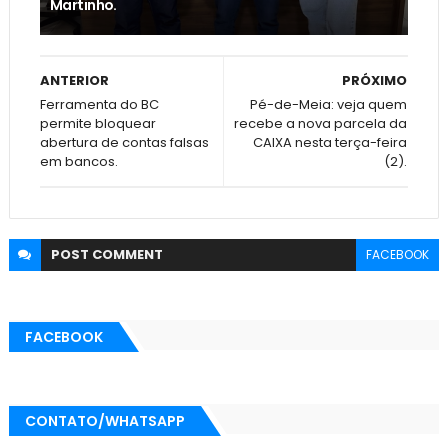
Martinho.
ANTERIOR
PRÓXIMO
Ferramenta do BC
Pé-de-Meia: veja quem
permite bloquear
recebe a nova parcela da
abertura de contas falsas
CAIXA nesta terça-feira
em bancos.
(2).
POST
COMMENT
FACEBOOK
FACEBOOK
CONTATO/WHATSAPP