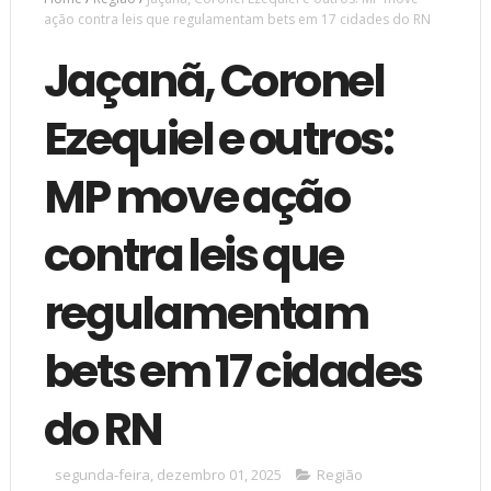
ação contra leis que regulamentam bets em 17 cidades do RN
Jaçanã, Coronel
Ezequiel e outros:
MP move ação
contra leis que
regulamentam
bets em 17 cidades
do RN
segunda-feira, dezembro 01, 2025
Região