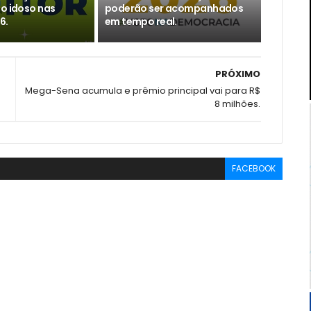
do idoso nas
poderão ser acompanhados
6.
em tempo real.
PRÓXIMO
Mega-Sena acumula e prêmio principal vai para R$
8 milhões.
FACEBOOK