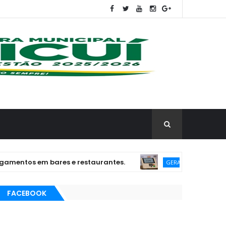
s em bares e restaurantes.
PGR inicia inspeç
GERAL
FACEBOOK