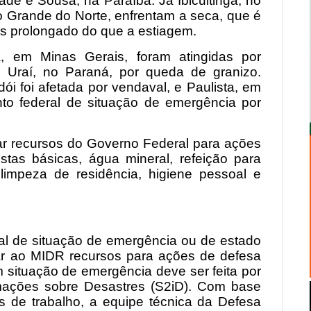
de e Sousa, na Paraíba. Já Ibicuitinga, no
o Grande do Norte, enfrentam a seca, que é
s prolongado do que a estiagem.
 em Minas Gerais, foram atingidas por
 Uraí, no Paraná, por queda de granizo.
 foi afetada por vendaval, e Paulista, em
o federal de situação de emergência por
itar recursos do Governo Federal para ações
tas básicas, água mineral, refeição para
e limpeza de residência, higiene pessoal e
l de situação de emergência ou de estado
ar ao MIDR recursos para ações de defesa
em situação de emergência deve ser feita por
mações sobre Desastres (S2iD). Com base
 de trabalho, a equipe técnica da Defesa