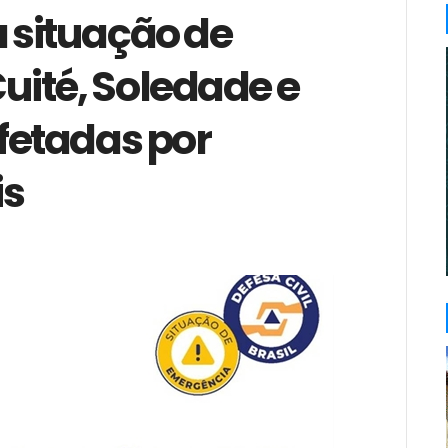
 situação de
ité, Soledade e
fetadas por
is