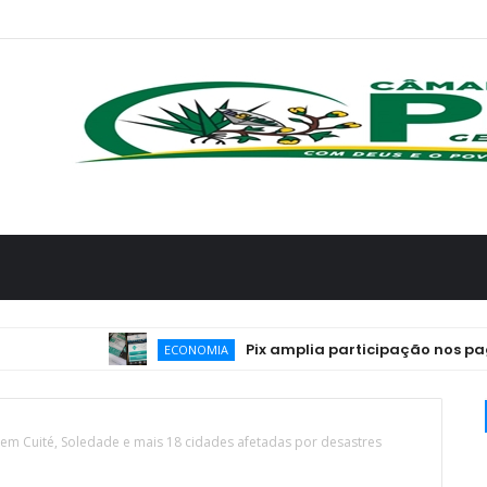
Pix amplia participação nos pagamento
ECONOMIA
em Cuité, Soledade e mais 18 cidades afetadas por desastres