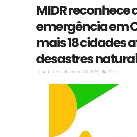
MIDR reconhece a
emergência em Cu
mais 18 cidades a
desastres natura
quarta-feira, dezembro 03, 2025
Geral