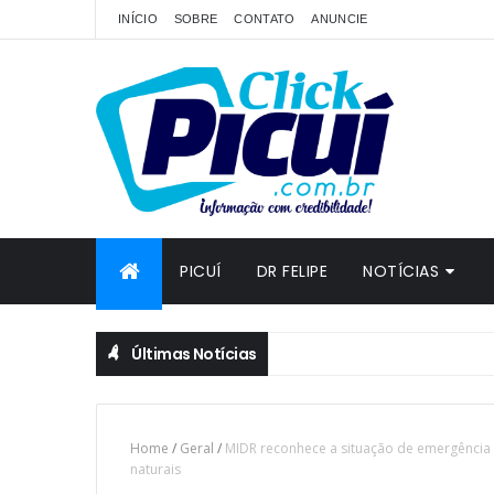
INÍCIO
SOBRE
CONTATO
ANUNCIE
PICUÍ
DR FELIPE
NOTÍCIAS
Últimas Notícias
Home
/
Geral
/
MIDR reconhece a situação de emergência 
naturais