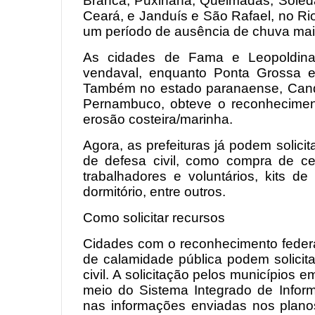
Branca, Puxinanã, Queimadas, Soleda
Ceará, e Janduís e São Rafael, no Ri
um período de ausência de chuva mai
As cidades de Fama e Leopoldina,
vendaval, enquanto Ponta Grossa e
Também no estado paranaense, Candói
Pernambuco, obteve o reconheciment
erosão costeira/marinha.
Agora, as prefeituras já podem solic
de defesa civil, como compra de ces
trabalhadores e voluntários, kits d
dormitório, entre outros.
Como solicitar recursos
Cidades com o reconhecimento federa
de calamidade pública podem solicit
civil. A solicitação pelos municípios 
meio do Sistema Integrado de Infor
nas informações enviadas nos planos