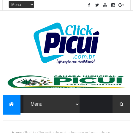
Home
/
Polícia
/
Suspeito de matar homem esfaqueado se