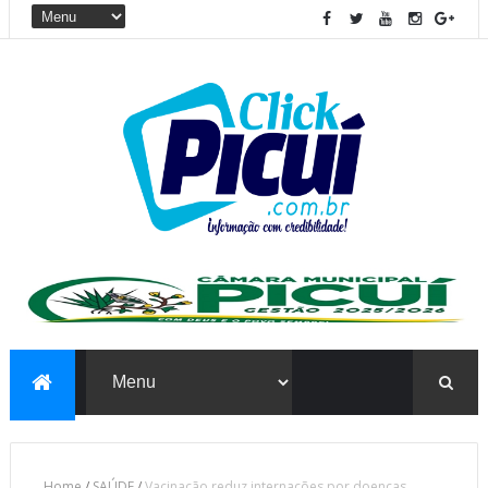
Home
/
SAÚDE
/
Vacinação reduz internações por doenças