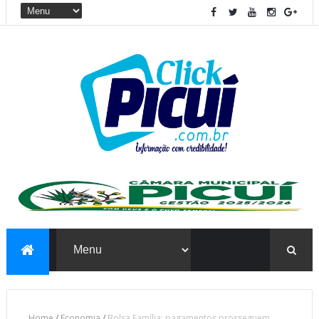
Home
/
Economia
/
Bolsa Família: pagamentos prosseguem