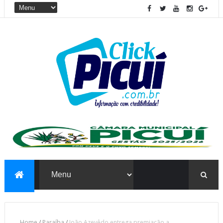
Home
/
Paraíba
/
João Azevêdo entrega premiação a