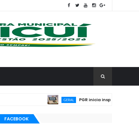
PGR inicia inspeção dos códigos-fon
GERAL
FACEBOOK