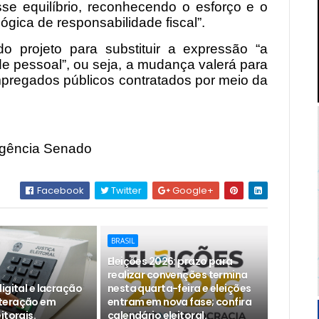
sse equilíbrio, reconhecendo o esforço e o
ógica de responsabilidade fiscal”.
do projeto para substituir a expressão “a
de pessoal”, ou seja, a mudança valerá para
empregados públicos contratados por meio da
Agência Senado
Facebook
Twitter
Google+
BRASIL
Eleições 2026: prazo para
realizar convenções termina
igital e lacração
nesta quarta-feira e eleições
teração em
entram em nova fase; confira
itorais.
calendário eleitoral.