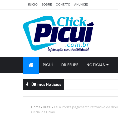
INÍCIO
SOBRE
CONTATO
ANUNCIE
PICUÍ
DR FELIPE
NOTÍCIAS
Últimas Notícias
Home
/
Brasil
/
Lei autoriza pagamento retroativo de dire
Oficial da União.