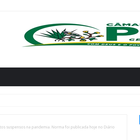
itos suspensos na pandemia. Norma foi publicada hoje no Diário