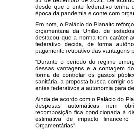
31 de dezembro de 2021. De acordo
desde que o ente federativo tenha 
época da pandemia e conte com orçam
Em nota, o Palácio do Planalto reforç
orçamentária da União, de estados
destacou que a norma tem caráter au
federativo decida, de forma autôn
pagamento retroativo das vantagens 
“Durante o período do regime emerg
dessas vantagens e a contagem do 
forma de controlar os gastos públ
sanitária, a proposta busca corrigir 
entes federativos a autonomia para de
Ainda de acordo com o Palácio do Plana
despesas automáticas nem obri
recomposição fica condicionada à di
estimativa de impacto financeiro
Orçamentárias”.