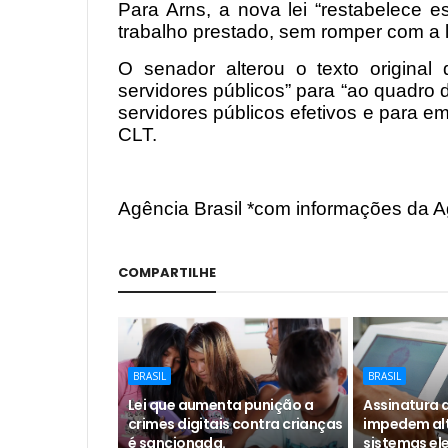
Para Arns, a nova lei “restabelece e
trabalho prestado, sem romper com a l
O senador alterou o texto original 
servidores públicos” para “ao quadro 
servidores públicos efetivos e para 
CLT.
Agência Brasil *com informações da 
COMPARTILHE
BRASIL
BRASIL
Lei que aumenta punição a
Assinatura d
crimes digitais contra crianças
impedem al
é sancionada.
sistemas ele