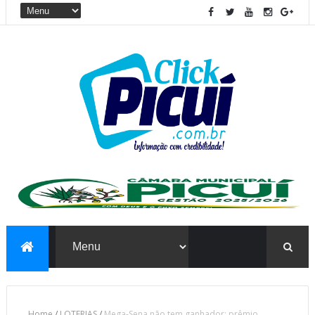
Home
/
LOTERIAS
/
Mega-Sena não tem ganhador; prêmio