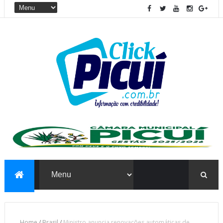
Home
/
Brasil
/
Ministro anuncia renovações automáticas de