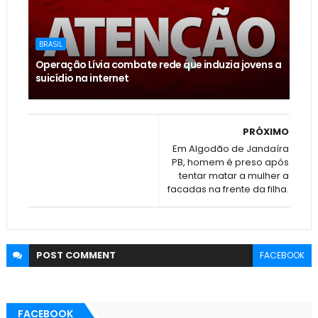
BRASIL
Operação Lívia combate rede que induzia jovens a
suicídio na internet
PRÓXIMO
Em Algodão de Jandaíra
PB, homem é preso após
tentar matar a mulher a
facadas na frente da filha.
POST
COMMENT
FACEBOOK
FACEBOOK