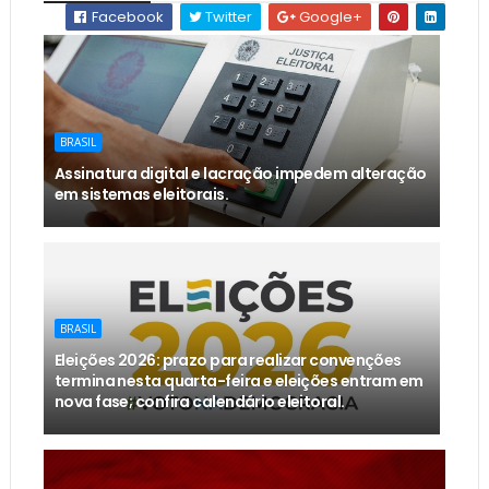
Facebook
Twitter
Google+
BRASIL
Assinatura digital e lacração impedem alteração
em sistemas eleitorais.
BRASIL
Eleições 2026: prazo para realizar convenções
termina nesta quarta-feira e eleições entram em
nova fase; confira calendário eleitoral.