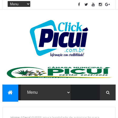
Home
/
Geral
/
MPPB apura legalidade de autorização para