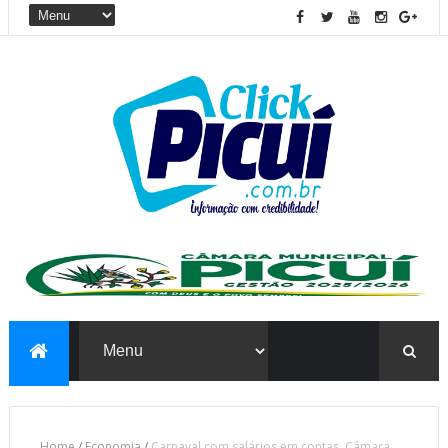
Home
/
Economia
/
Carnaval com salários em contas. Câmara