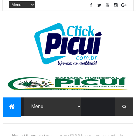
Home
/
Economia
/
Aneel aprova R$ 5,5 bi para reduzir conta de