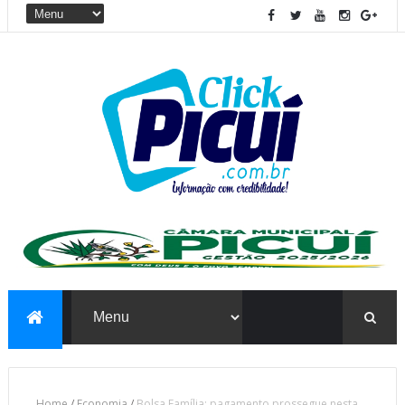
Home
/
Economia
/
Bolsa Família: pagamento prossegue nesta