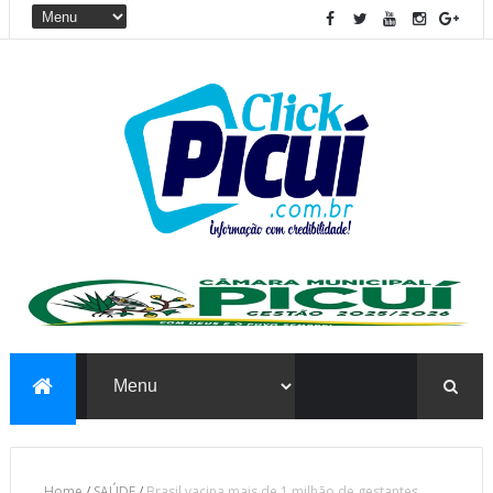
Home
/
SAÚDE
/
Brasil vacina mais de 1 milhão de gestantes