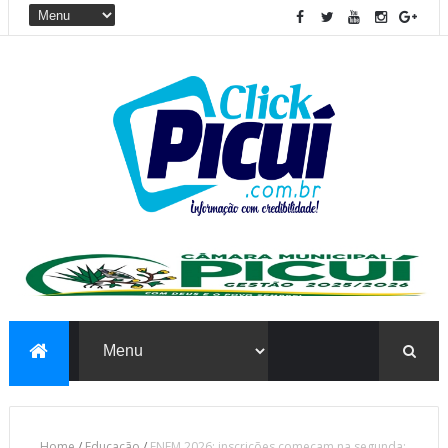
Home
/
Educação
/
ENEM 2026: inscrições começam na segunda;