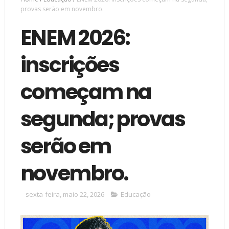
provas serão em novembro.
ENEM 2026:
inscrições
começam na
segunda; provas
serão em
novembro.
sexta-feira, maio 22, 2026
Educação