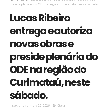
preside plenária do ODE na região do Curimataú, neste sábado.
Lucas Ribeiro
entrega e autoriza
novas obras e
preside plenária do
ODE na região do
Curimataú, neste
sábado.
sexta-feira, maio 29, 2026
Geral