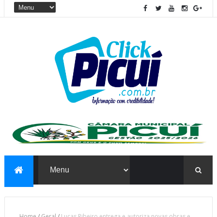
Home
/
Geral
/
Lucas Ribeiro entrega e autoriza novas obras e