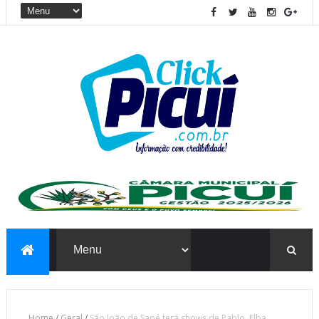
Home
/
Geral
/
São João de Sapé terá shows de Pablo, Elba