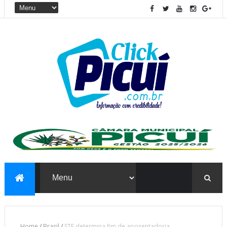
Home
/
Brasil
/
STF determina fim de aposentadoria