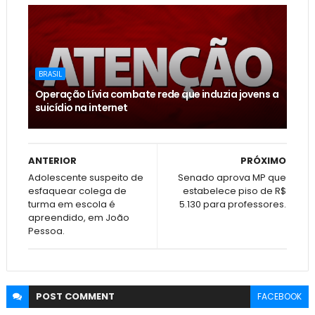
BRASIL
Operação Lívia combate rede que induzia jovens a
suicídio na internet
ANTERIOR
PRÓXIMO
Adolescente suspeito de
Senado aprova MP que
esfaquear colega de
estabelece piso de R$
turma em escola é
5.130 para professores.
apreendido, em João
Pessoa.
POST
COMMENT
FACEBOOK